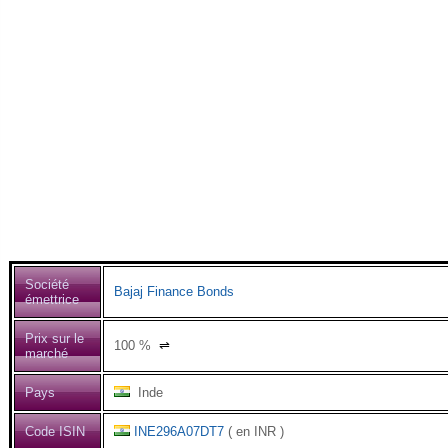
Société
Bajaj Finance Bonds
émettrice
Prix sur le
100
%
⇌
marché
Pays
Inde
Code ISIN
INE296A07DT7
( en INR )