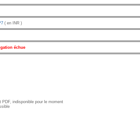
P7
( en INR )
igation échue
 PDF, indisponible pour le moment
sible