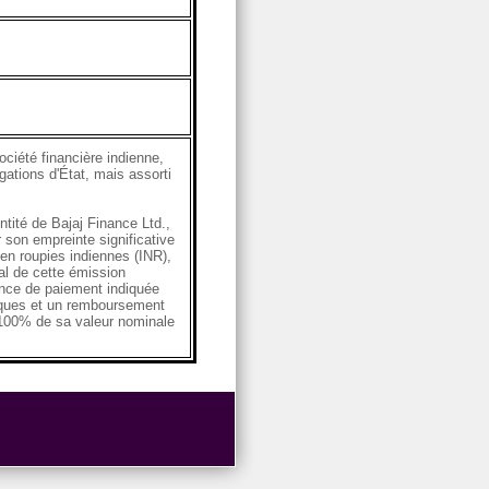
ciété financière indienne,
gations d'État, mais assorti
tité de Bajaj Finance Ltd.,
 son empreinte significative
 en roupies indiennes (INR),
tal de cette émission
ence de paiement indiquée
diques et un remboursement
 100% de sa valeur nominale