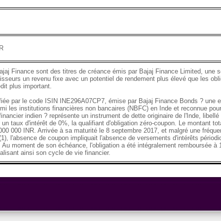
NR
ajaj Finance sont des titres de créance émis par Bajaj Finance Limited, une so
tisseurs un revenu fixe avec un potentiel de rendement plus élevé que les obli
dit plus important.
tifiée par le code ISIN INE296A07CP7, émise par Bajaj Finance Bonds ? une en
mi les institutions financières non bancaires (NBFC) en Inde et reconnue pour
nancier indien ? représente un instrument de dette originaire de l'Inde, libellé
 un taux d'intérêt de 0%, la qualifiant d'obligation zéro-coupon. Le montant to
 000 000 INR. Arrivée à sa maturité le 8 septembre 2017, et malgré une fréqu
1), l'absence de coupon impliquait l'absence de versements d'intérêts pério
l. Au moment de son échéance, l'obligation a été intégralement remboursée à
alisant ainsi son cycle de vie financier.