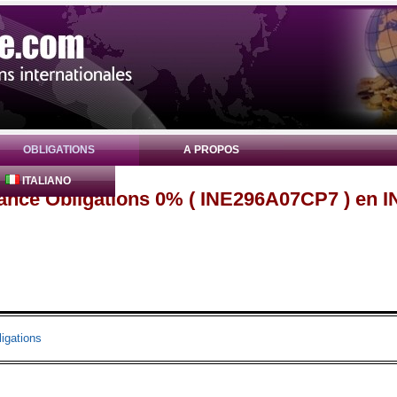
OBLIGATIONS
A PROPOS
ITALIANO
nance Obligations 0% ( INE296A07CP7 ) en 
igations