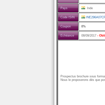
Pays
Inde
Code ISIN
INE296A07C
Coupon
0%
Echéance
08/09/2017
- Obl
Prospectus brochure sous format
Nous le proposerons dès que pos