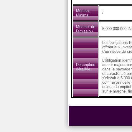
Montant
/
Minimal
Montant de
5 000 000 000 I
l'émission
Les obligations B
offrant aux inves
d'un risque de cré
L'obligation iden
Description
acteur majeur par
détaillée
dans le paysage fi
et caractérisé par
s'élevait à 5 000
comme annuelle (
unique du capita
sur le marché, fin