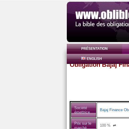
PRÉSENTATION
ENGLISH
Obligation Bajaj Fi
Société
Bajaj Finance Obl
émettrice
Prix sur le
100
%
⇌
marché