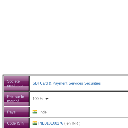
Société
SBI Card & Payment Services Securities
émettrice
Prix sur le
100
%
⇌
marché
Pays
Inde
Code ISIN
INE018E08276
( en INR )