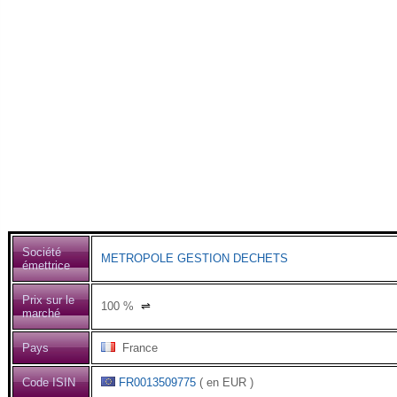
Société
METROPOLE GESTION DECHETS
émettrice
Prix sur le
100
%
⇌
marché
Pays
France
Code ISIN
FR0013509775
( en EUR )