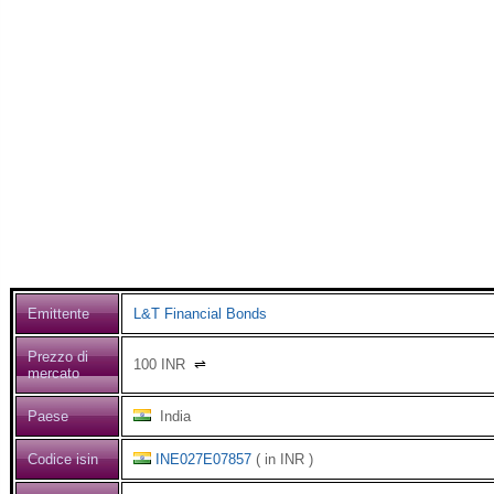
Emittente
L&T Financial Bonds
Prezzo di
100
INR
⇌
mercato
Paese
India
Codice isin
INE027E07857
( in INR )