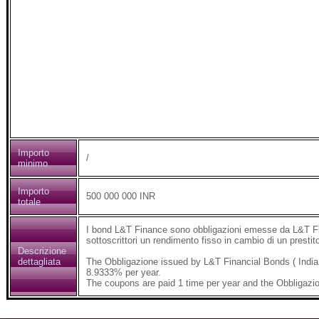
Importo
/
minimo
Importo
500 000 000 INR
totale
I bond L&T Finance sono obbligazioni emesse da L&T Fina
sottoscrittori un rendimento fisso in cambio di un presti
Descrizione
dettagliata
The Obbligazione issued by L&T Financial Bonds ( India
8.9333% per year.
The coupons are paid 1 time per year and the Obbligazio